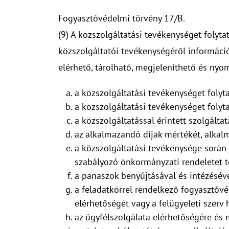
Fogyasztóvédelmi törvény 17/B.
(9) A közszolgáltatási tevékenységet folytat
közszolgáltatói tevékenységéről informáci
elérhető, tárolható, megjeleníthető és ny
a közszolgáltatási tevékenységet folyta
a közszolgáltatási tevékenységet folyt
a közszolgáltatással érintett szolgálta
az alkalmazandó díjak mértékét, alkalm
a közszolgáltatási tevékenysége során 
szabályozó önkormányzati rendeletet 
a panaszok benyújtásával és intézésév
a feladatkörrel rendelkező fogyasztóvé
elérhetőségét vagy a felügyeleti szer
az ügyfélszolgálata elérhetőségére és