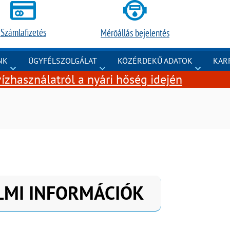
Számlafizetés
Mérőállás bejelentés
NK
ÜGYFÉLSZOLGÁLAT
KÖZÉRDEKŰ ADATOK
KAR
ízhasználatról a nyári hőség idején
LMI INFORMÁCIÓK