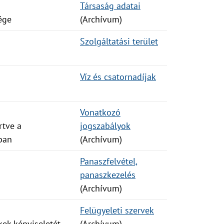
Társaság adatai
ége
(Archívum)
Szolgáltatási terület
Víz és csatornadíjak
Vonatkozó
rtve a
jogszabályok
ban
(Archívum)
Panaszfelvétel,
panaszkezelés
(Archívum)
Felügyeleti szervek
kek képviseletét
(Archívum)