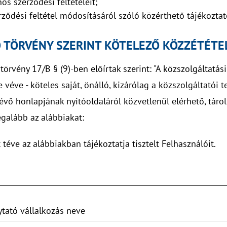
os szerződési feltételeit;
rződési feltétel módosításáról szóló közérthető tájékoztat
 TÖRVÉNY SZERINT KÖTELEZŐ KÖZZÉTÉTE
örvény 17/B § (9)-ben előírtak szerint: "A közszolgáltatási
véve - köteles saját, önálló, kizárólag a közszolgáltatói 
vő honlapjának nyitóoldaláról közvetlenül elérhető, táro
galább az alábbiakat:
éve az alábbiakban tájékoztatja tisztelt Felhasználóit.
ytató vállalkozás neve