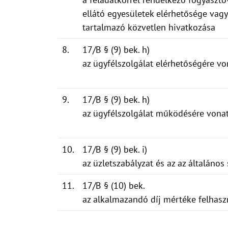
ellátó egyesületek elérhetősége vagy
tartalmazó közvetlen hivatkozása
8.
17/B § (9) bek. h)
az ügyfélszolgálat elérhetőségére v
9.
17/B § (9) bek. h)
az ügyfélszolgálat működésére vona
10.
17/B § (9) bek. i)
az üzletszabályzat és az az általános 
11.
17/B § (10) bek.
az alkalmazandó díj mértéke felhasz