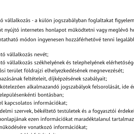
ó vállalkozás - a külön jogszabályban foglaltakat figyelemb
ót nyújtó internetes honlapot működtetni vagy meglévő ho
omtatható módon ingyenesen hozzáférhetővé tenni legalább
tó vállalkozás nevét;
ató vállalkozás székhelyének és telephelyének elérhetőség
tási terület földrajzi elhelyezkedésének megnevezését;
azásának feltételeit, díjképzésének szabályait;
kötelezően alkalmazandó jogszabályok felsorolását, ide é
településenkénti bontásban;
el kapcsolatos információkat;
delmi szervek, békéltető testületek és a fogyasztói érdeke
v honlapjának ezen információkat maradéktalanul tartalmaz
 működésére vonatkozó információkat;