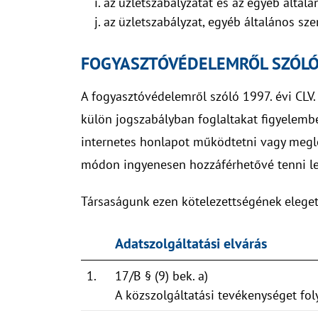
az üzletszabályzatát és az egyéb általán
az üzletszabályzat, egyéb általános sze
FOGYASZTÓVÉDELEMRŐL SZÓLÓ
A fogyasztóvédelemről szóló 1997. évi CLV. t
külön jogszabályban foglaltakat figyelembe 
internetes honlapot működtetni vagy meglé
módon ingyenesen hozzáférhetővé tenni le
Társaságunk ezen kötelezettségének eleget t
Adatszolgáltatási elvárás
1.
17/B § (9) bek. a)
A közszolgáltatási tevékenységet fol