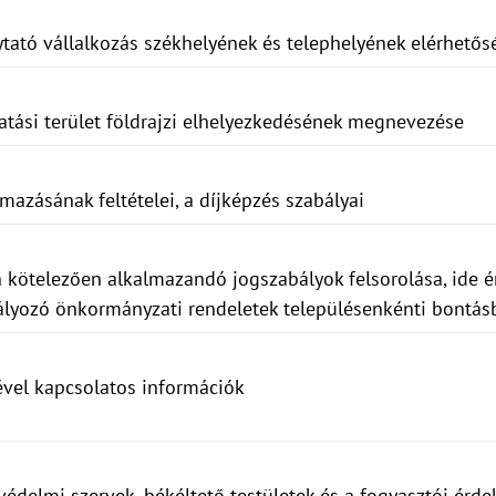
ytató vállalkozás székhelyének és telephelyének elérhetős
ltatási terület földrajzi elhelyezkedésének megnevezése
mazásának feltételei, a díjképzés szabályai
 kötelezően alkalmazandó jogszabályok felsorolása, ide é
ályozó önkormányzati rendeletek településenkénti bontás
ével kapcsolatos információk
védelmi szervek, békéltető testületek és a fogyasztói érde