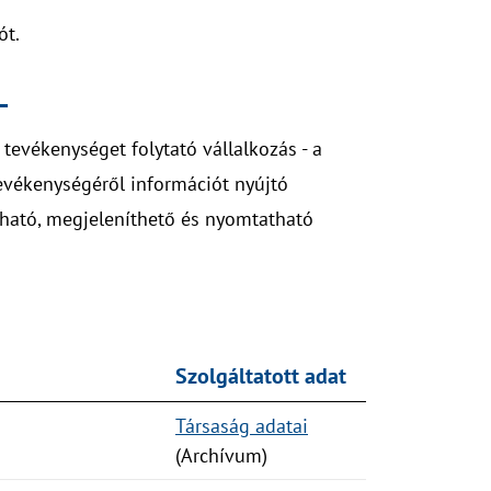
ót.
L
 tevékenységet folytató vállalkozás - a
tevékenységéről információt nyújtó
lható, megjeleníthető és nyomtatható
Szolgáltatott adat
Társaság adatai
(Archívum)