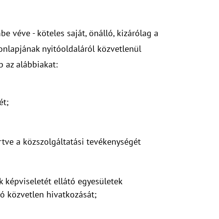
e véve - köteles saját, önálló, kizárólag a
nlapjának nyitóoldaláról közvetlenül
 az alábbiakat:
ét;
rtve a közszolgáltatási tevékenységét
k képviseletét ellátó egyesületek
ó közvetlen hivatkozását;