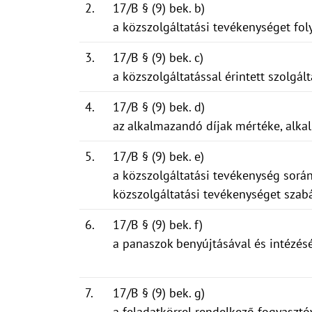
2.
17/B § (9) bek. b)
a közszolgáltatási tevékenységet fol
3.
17/B § (9) bek. c)
a közszolgáltatással érintett szolgá
4.
17/B § (9) bek. d)
az alkalmazandó díjak mértéke, alkal
5.
17/B § (9) bek. e)
a közszolgáltatási tevékenység során
közszolgáltatási tevékenységet szab
6.
17/B § (9) bek. f)
a panaszok benyújtásával és intézés
7.
17/B § (9) bek. g)
a feladatkörrel rendelkező fogyasztó