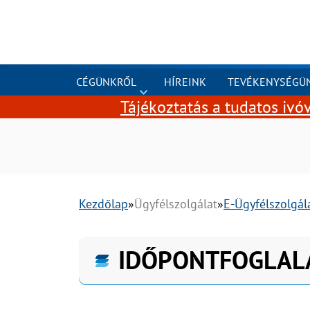
Tovább a tartalomhoz
CÉGÜNKRŐL
HÍREINK
TEVÉKENYSÉGÜ
Tájékoztatás a tudatos ivóv
Kezdőlap
Ügyfélszolgálat
E-Ügyfélszolgál
IDŐPONTFOGLAL