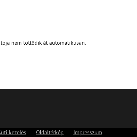
ítója nem töltődik át automatikusan.
Süti kezelés
Oldaltérkép
Impresszum