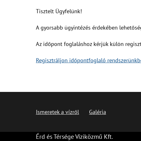
Tisztelt Ügyfelünk!
A gyorsabb ügyintézés érdekében lehetőség
Az időpont foglaláshoz kérjük külön regisz
Regisztráljon időpontfoglaló rendszerünkbe
Ismeretek a vízről
Galéria
Érd és Térsége Víziközmű Kft.