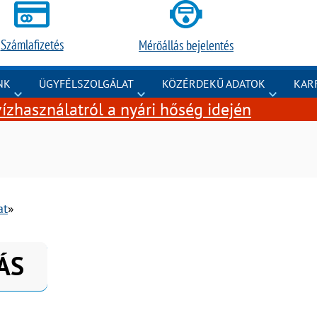
Számlafizetés
Mérőállás bejelentés
NK
ÜGYFÉLSZOLGÁLAT
KÖZÉRDEKŰ ADATOK
KAR
ízhasználatról a nyári hőség idején
at
ÁS