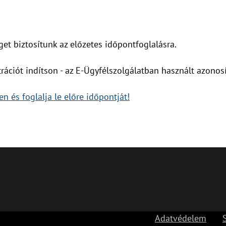
et biztosítunk az előzetes időpontfoglalásra.
trációt indítson - az E-Ügyfélszolgálatban használt azonos
n és foglalja le előre időpontját!
Adatvédelem