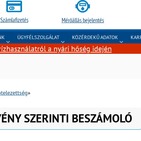
Számlafizetés
Mérőállás bejelentés
NK
ÜGYFÉLSZOLGÁLAT
KÖZÉRDEKŰ ADATOK
KAR
ízhasználatról a nyári hőség idején
ötelezettség
VÉNY SZERINTI BESZÁMOLÓ