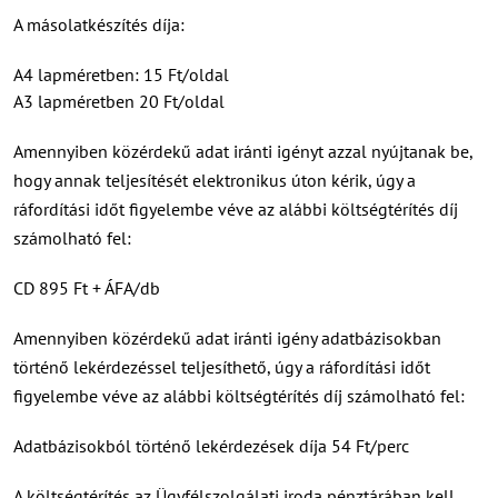
A másolatkészítés díja:
A4 lapméretben: 15 Ft/oldal
A3 lapméretben 20 Ft/oldal
Amennyiben közérdekű adat iránti igényt azzal nyújtanak be,
hogy annak teljesítését elektronikus úton kérik, úgy a
ráfordítási időt figyelembe véve az alábbi költségtérítés díj
számolható fel:
CD 895 Ft + ÁFA/db
Amennyiben közérdekű adat iránti igény adatbázisokban
történő lekérdezéssel teljesíthető, úgy a ráfordítási időt
figyelembe véve az alábbi költségtérítés díj számolható fel:
Adatbázisokból történő lekérdezések díja 54 Ft/perc
A költségtérítés az Ügyfélszolgálati iroda pénztárában kell