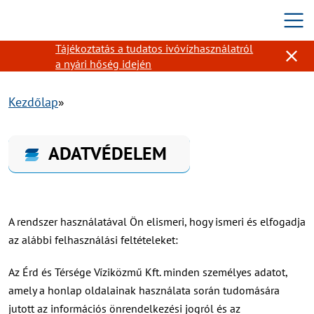
Tovább a tartalomhoz
Tájékoztatás a tudatos ivóvízhasználatról
Figye
a nyári hőség idején
Kezdőlap
ADATVÉDELEM
A rendszer használatával Ön elismeri, hogy ismeri és elfogadja
az alábbi felhasználási feltételeket:
Az Érd és Térsége Víziközmű Kft. minden személyes adatot,
amely a honlap oldalainak használata során tudomására
jutott az információs önrendelkezési jogról és az