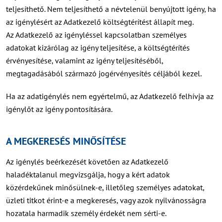
teljesíthető. Nem teljesíthető a névtelenül benyújtott igény, ha
az igénylésért az Adatkezelő költségtérítést állapít meg.
Az Adatkezelő az igényléssel kapcsolatban személyes
adatokat kizárólag az igény teljesítése, a költségtérítés
érvényesítése, valamint az igény teljesítéséből,
megtagadásából származó jogérvényesítés céljából kezel.
Ha az adatigénylés nem egyértelmű, az Adatkezelő felhívja az
igénylőt az igény pontosítására.
A MEGKERESÉS MINŐSÍTÉSE
Az igénylés beérkezését követően az Adatkezelő
haladéktalanul megvizsgálja, hogy a kért adatok
közérdekűnek minősülnek-e, illetőleg személyes adatokat,
üzleti titkot érint-e a megkeresés, vagy azok nyilvánosságra
hozatala harmadik személy érdekét nem sérti-e.