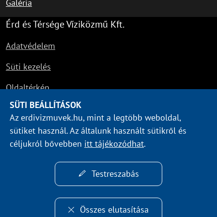
Galéria
Érd és Térsége Víziközmű Kft.
Adatvédelem
Süti kezelés
Oldaltérkép
SÜTI BEÁLLÍTÁSOK
Impresszum
Az erdivizmuvek.hu, mint a legtöbb weboldal,
Fővárosi Csatornázási Művek Zrt.
sütiket használ. Az általunk használt sütikről és
céljukról bővebben
itt tájékozódhat
.
Veolia
Testreszabás
certop - Tanúsított Rendszer - ISO 90
Összes elutasítása