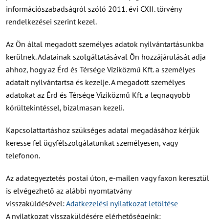
információszabadságról szóló 2011. évi CXII. törvény
rendelkezései szerint kezel.
Az Ön által megadott személyes adatok nyilvántartásunkba
kerülnek. Adatainak szolgáltatásával Ön hozzájárulását adja
ahhoz, hogy az Érd és Térsége Víziközmű Kft. a személyes
adatait nyilvántartsa és kezelje. A megadott személyes
adatokat az Érd és Térsége Víziközmű Kft. a legnagyobb
körültekintéssel, bizalmasan kezeli.
Kapcsolattartáshoz szükséges adatai megadásához kérjük
keresse fel ügyfélszolgálatunkat személyesen, vagy
telefonon.
Az adategyeztetés postai úton, e-mailen vagy faxon keresztül
is elvégezhető az alábbi nyomtatvány
visszaküldésével:
Adatkezelési nyilatkozat letöltése
A nyilatkozat visszaküldésére elérhetőségeink: