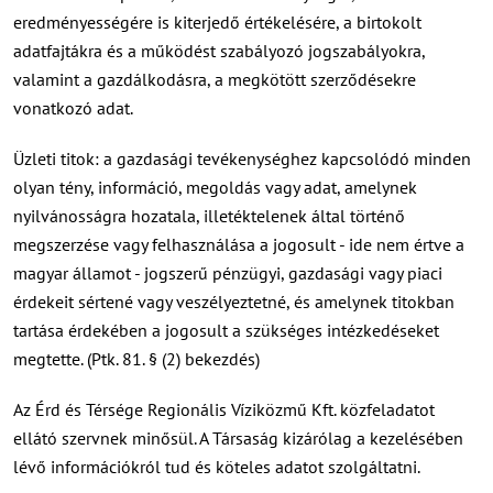
eredményességére is kiterjedő értékelésére, a birtokolt
adatfajtákra és a működést szabályozó jogszabályokra,
valamint a gazdálkodásra, a megkötött szerződésekre
vonatkozó adat.
Üzleti titok: a gazdasági tevékenységhez kapcsolódó minden
olyan tény, információ, megoldás vagy adat, amelynek
nyilvánosságra hozatala, illetéktelenek által történő
megszerzése vagy felhasználása a jogosult - ide nem értve a
magyar államot - jogszerű pénzügyi, gazdasági vagy piaci
érdekeit sértené vagy veszélyeztetné, és amelynek titokban
tartása érdekében a jogosult a szükséges intézkedéseket
megtette. (Ptk. 81. § (2) bekezdés)
Az Érd és Térsége Regionális Víziközmű Kft. közfeladatot
ellátó szervnek minősül. A Társaság kizárólag a kezelésében
lévő információkról tud és köteles adatot szolgáltatni.