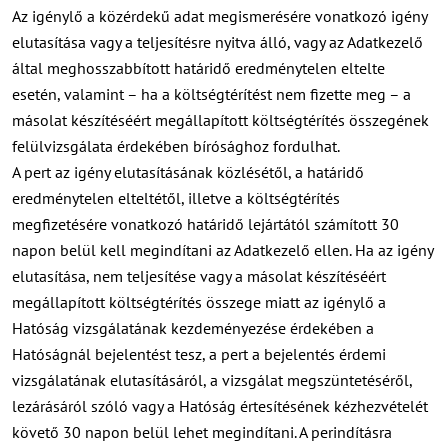
Az igénylő a közérdekű adat megismerésére vonatkozó igény
elutasítása vagy a teljesítésre nyitva álló, vagy az Adatkezelő
által meghosszabbított határidő eredménytelen eltelte
esetén, valamint – ha a költségtérítést nem fizette meg – a
másolat készítéséért megállapított költségtérítés összegének
felülvizsgálata érdekében bírósághoz fordulhat.
A pert az igény elutasításának közlésétől, a határidő
eredménytelen elteltétől, illetve a költségtérítés
megfizetésére vonatkozó határidő lejártától számított 30
napon belül kell megindítani az Adatkezelő ellen. Ha az igény
elutasítása, nem teljesítése vagy a másolat készítéséért
megállapított költségtérítés összege miatt az igénylő a
Hatóság vizsgálatának kezdeményezése érdekében a
Hatóságnál bejelentést tesz, a pert a bejelentés érdemi
vizsgálatának elutasításáról, a vizsgálat megszüntetéséről,
lezárásáról szóló vagy a Hatóság értesítésének kézhezvételét
követő 30 napon belül lehet megindítani. A perindításra