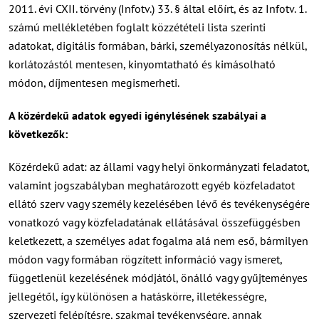
2011. évi CXII. törvény (Infotv.) 33. § által előírt, és az Infotv. 1.
számú mellékletében foglalt közzétételi lista szerinti
adatokat, digitális formában, bárki, személyazonosítás nélkül,
korlátozástól mentesen, kinyomtatható és kimásolható
módon, díjmentesen megismerheti.
A közérdekű adatok egyedi igénylésének szabályai a
következők:
Közérdekű adat: az állami vagy helyi önkormányzati feladatot,
valamint jogszabályban meghatározott egyéb közfeladatot
ellátó szerv vagy személy kezelésében lévő és tevékenységére
vonatkozó vagy közfeladatának ellátásával összefüggésben
keletkezett, a személyes adat fogalma alá nem eső, bármilyen
módon vagy formában rögzített információ vagy ismeret,
függetlenül kezelésének módjától, önálló vagy gyűjteményes
jellegétől, így különösen a hatáskörre, illetékességre,
szervezeti felépítésre, szakmai tevékenységre, annak