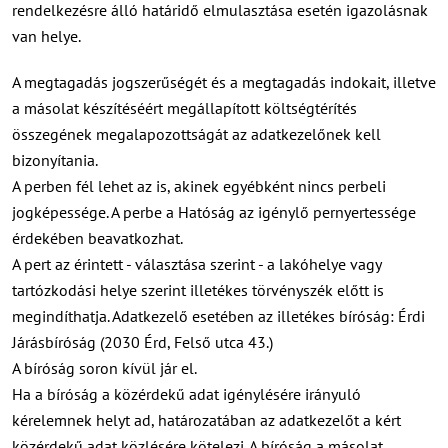
rendelkezésre álló határidő elmulasztása esetén igazolásnak
van helye.
A megtagadás jogszerűségét és a megtagadás indokait, illetve
a másolat készítéséért megállapított költségtérítés
összegének megalapozottságát az adatkezelőnek kell
bizonyítania.
A perben fél lehet az is, akinek egyébként nincs perbeli
jogképessége. A perbe a Hatóság az igénylő pernyertessége
érdekében beavatkozhat.
A pert az érintett - választása szerint - a lakóhelye vagy
tartózkodási helye szerint illetékes törvényszék előtt is
megindíthatja. Adatkezelő esetében az illetékes bíróság: Érdi
Járásbíróság (2030 Érd, Felső utca 43.)
A bíróság soron kívül jár el.
Ha a bíróság a közérdekű adat igénylésére irányuló
kérelemnek helyt ad, határozatában az adatkezelőt a kért
közérdekű adat közlésére kötelezi. A bíróság a másolat