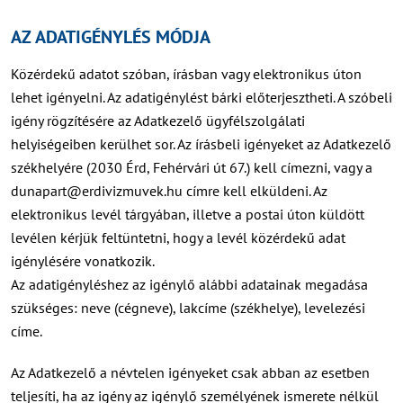
AZ ADATIGÉNYLÉS MÓDJA
Közérdekű adatot szóban, írásban vagy elektronikus úton
lehet igényelni. Az adatigénylést bárki előterjesztheti. A szóbeli
igény rögzítésére az Adatkezelő ügyfélszolgálati
helyiségeiben kerülhet sor. Az írásbeli igényeket az Adatkezelő
székhelyére (2030 Érd, Fehérvári út 67.) kell címezni, vagy a
dunapart@erdivizmuvek.hu címre kell elküldeni. Az
elektronikus levél tárgyában, illetve a postai úton küldött
levélen kérjük feltüntetni, hogy a levél közérdekű adat
igénylésére vonatkozik.
Az adatigényléshez az igénylő alábbi adatainak megadása
szükséges: neve (cégneve), lakcíme (székhelye), levelezési
címe.
Az Adatkezelő a névtelen igényeket csak abban az esetben
teljesíti, ha az igény az igénylő személyének ismerete nélkül