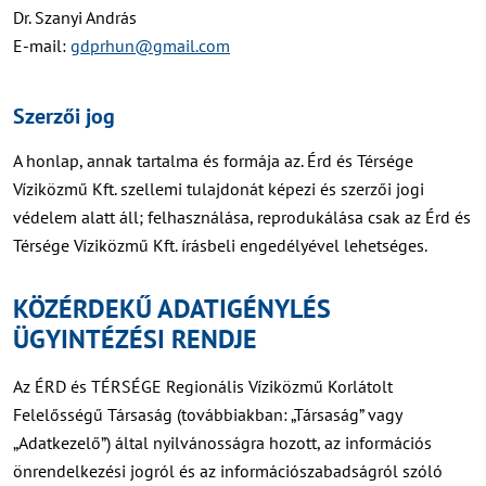
Dr. Szanyi András
E-mail:
gdprhun@gmail.com
Szerzői jog
A honlap, annak tartalma és formája az. Érd és Térsége
Víziközmű Kft. szellemi tulajdonát képezi és szerzői jogi
védelem alatt áll; felhasználása, reprodukálása csak az Érd és
Térsége Víziközmű Kft. írásbeli engedélyével lehetséges.
KÖZÉRDEKŰ ADATIGÉNYLÉS
ÜGYINTÉZÉSI RENDJE
Az ÉRD és TÉRSÉGE Regionális Víziközmű Korlátolt
Felelősségű Társaság (továbbiakban: „Társaság” vagy
„Adatkezelő”) által nyilvánosságra hozott, az információs
önrendelkezési jogról és az információszabadságról szóló