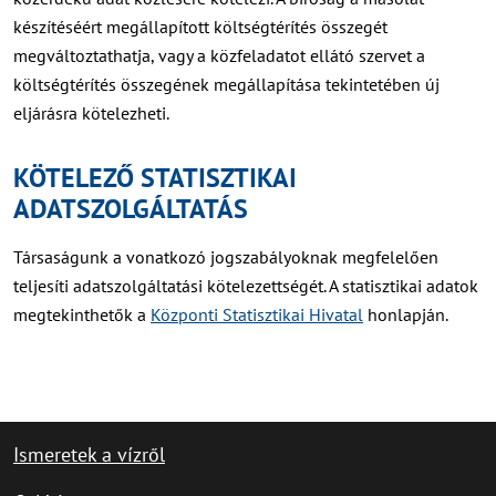
készítéséért megállapított költségtérítés összegét
megváltoztathatja, vagy a közfeladatot ellátó szervet a
költségtérítés összegének megállapítása tekintetében új
eljárásra kötelezheti.
KÖTELEZŐ STATISZTIKAI
ADATSZOLGÁLTATÁS
Társaságunk a vonatkozó jogszabályoknak megfelelően
teljesíti adatszolgáltatási kötelezettségét. A statisztikai adatok
megtekinthetők a
Központi Statisztikai Hivatal
honlapján.
Ismeretek a vízről